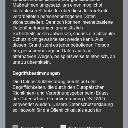
Maßnahmen umgesetzt, um einen möglichst
kostengünstigen Fernsteuerung und
lückenlosen Schutz der über diese Internetseite
eines Flugmodells.
verarbeiteten personenbezogenen Daten
sicherzustellen. Dennoch können Internetbasierte
Unsere Jugendgruppe bei einer
Datenübertragungen grundsätzlich
Sicherheitslücken aufweisen, sodass ein absoluter
Wochenendfreizeit auf unserem
Schutz nicht gewährleistet werden kann. Aus
Flugplatz.
diesem Grund steht es jeder betroffenen Person
frei, personenbezogene Daten auch auf
alternativen Wegen, beispielsweise telefonisch, an
uns zu übermitteln.
Begriffsbestimmungen
Die Datenschutzerklärung beruht auf den
Begrifflichkeiten, die durch den Europäischen
Richtlinien- und Verordnungsgeber beim Erlass
der Datenschutz-Grundverordnung (DS-GVO)
verwendet wurden. Unsere Datenschutzerklärung
soll sowohl für die Öffentlichkeit als auch für
unsere Kunden und Geschäftspartner einfach
Ein Riesenspaß, Ballonstechen und
lesbar und verständlich sein. Um dies zu
Limbo fliegen mit selbstgebauten
gewährleisten, möchten wir vorab die verwendeten