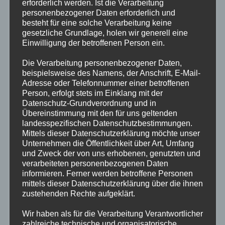
erforderlich werden. Ist die Verarbeitung
Hobby interessieren und es
personenbezogener Daten erforderlich und
dauerhaft ausführen wollen, fallen
besteht für eine solche Verarbeitung keine
folgende Kosten an.
gesetzliche Grundlage, holen wir generell eine
Einwilligung der betroffenen Person ein.
Im Jahr der Anmeldung bleibt ein
Anwärter kostenfrei. Danach zahlen
Die Verarbeitung personenbezogener Daten,
Jugendliche unter 18 Jahren keinen
beispielsweise des Namens, der Anschrift, E-Mail-
Adresse oder Telefonnummer einer betroffenen
Beitrag. Es fällt lediglich eine
Person, erfolgt stets im Einklang mit der
jährliche Versicherungsgebühr von
Datenschutz-Grundverordnung und in
(37,- €) an.
Übereinstimmung mit den für uns geltenden
landesspezifischen Datenschutzbestimmungen.
Jugendliche zwischen 19 und 21
Mittels dieser Datenschutzerklärung möchte unser
Jahren zahlen einen Beitrag von 50.-
Unternehmen die Öffentlichkeit über Art, Umfang
€, zzgl. der Versicherung von 37,- €.
und Zweck der von uns erhobenen, genutzten und
verarbeiteten personenbezogenen Daten
(Ges. 87,- € Jährlich.)
informieren. Ferner werden betroffene Personen
In der ersten Zeit können die
mittels dieser Datenschutzerklärung über die ihnen
Anlagen u. Modelle der Jugendgruppe
zustehenden Rechte aufgeklärt.
genutzt werden. Später beraten wir
Wir haben als für die Verarbeitung Verantwortlicher
gerne beim Erwerb einer
zahlreiche technische und organisatorische