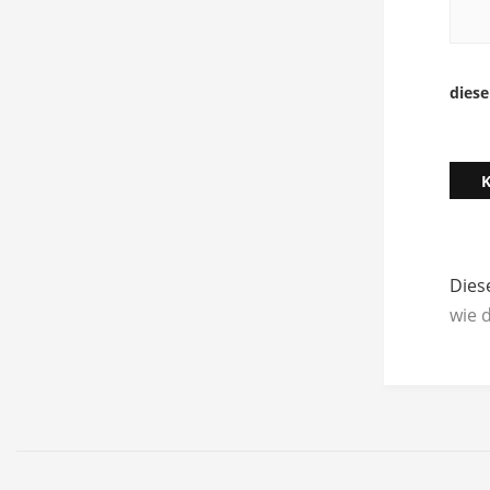
dies
Dies
wie 