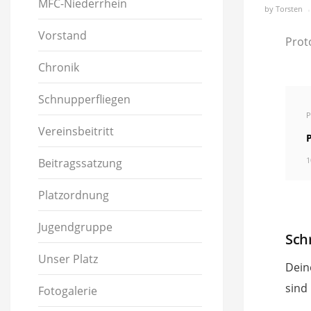
MFC-Niederrhein
by
Torsten
Vorstand
Prot
Chronik
Schnupperfliegen
P
Vereinsbeitritt
1
Beitragssatzung
Platzordnung
Jugendgruppe
Sch
Unser Platz
Dein
sind
Fotogalerie