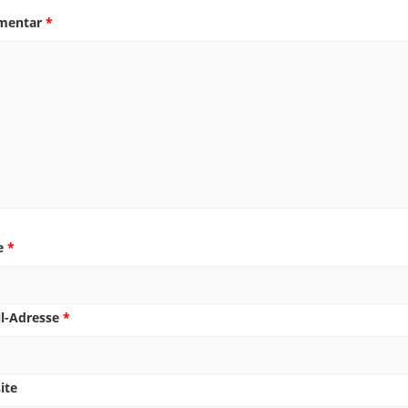
mentar
*
e
*
il-Adresse
*
ite