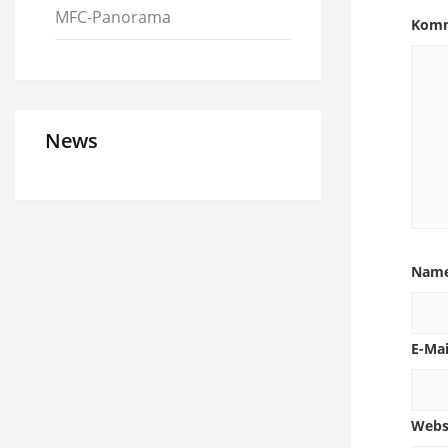
MFC-Panorama
Kom
News
Nam
E-Ma
Webs