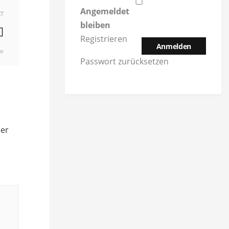
Angemeldet
XT
bleiben
Registrieren
Anmelden
go
Passwort zurücksetzen
der