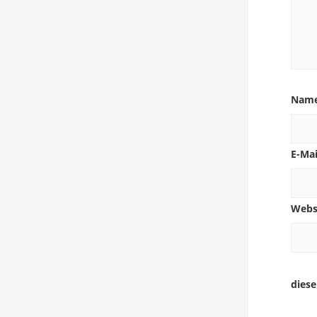
Nam
E-Ma
Webs
dies