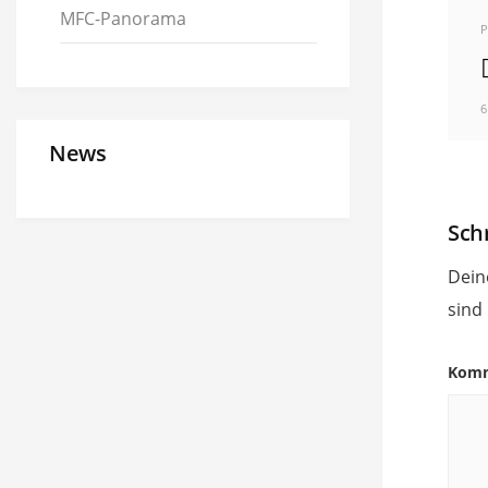
MFC-Panorama
P
6
News
Sch
Dein
sind
Kom