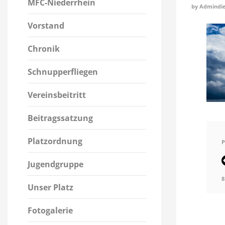
MFC-Niederrhein
by
Admindie
Vorstand
Chronik
Schnupperfliegen
Vereinsbeitritt
Beitragssatzung
Platzordnung
P
Jugendgruppe
8
Unser Platz
Fotogalerie