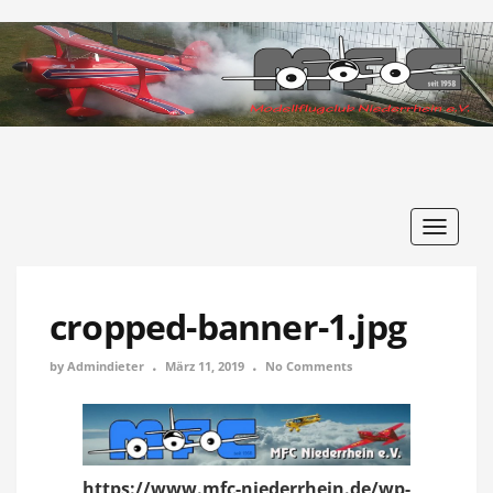
Toggle
navigat
cropped-banner-1.jpg
by
Admindieter
März 11, 2019
No Comments
https://www.mfc-niederrhein.de/wp-