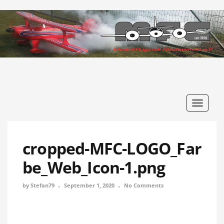
Toggle
navigat
cropped-MFC-LOGO_Far
be_Web_Icon-1.png
by
Stefan79
September 1, 2020
No Comments