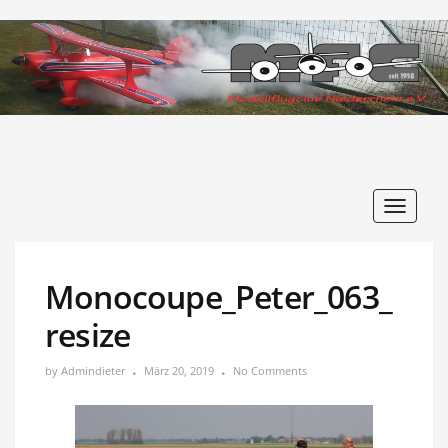
Toggle
navigat
Monocoupe_Peter_063_
resize
by
Admindieter
März 20, 2019
No Comments