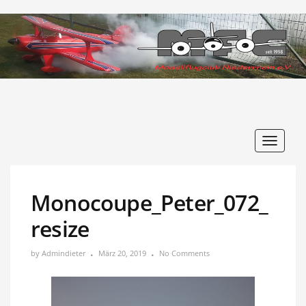
Toggle
navigat
Monocoupe_Peter_072_
resize
by
Admindieter
März 20, 2019
No Comments