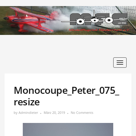
Toggle
navigat
Monocoupe_Peter_075_
resize
by
Admindieter
März 20, 2019
No Comments