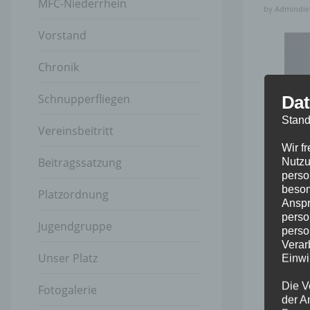
MFC-Niederrhein
by
Admindie
Vorstand
Chronik
Schnupperfliegen
Dat
Stand
Vereinsbeitritt
Wir f
Beitragssatzung
Nutzu
perso
beson
Platzordnung
Anspr
perso
Jugendgruppe
perso
Verar
Unser Platz
Einwi
Die V
Fotogalerie
der A