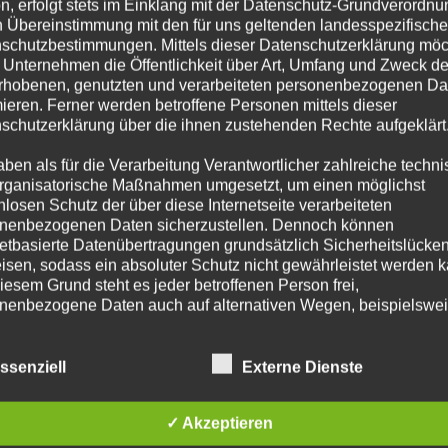
n, erfolgt stets im Einklang mit der Datenschutz-Grundverordnu
n Übereinstimmung mit den für uns geltenden landesspezifisch
reibe einen Kommentar
schutzbestimmungen. Mittels dieser Datenschutzerklärung mö
 Unternehmen die Öffentlichkeit über Art, Umfang und Zweck de
e E-Mail-Adresse wird nicht veröffentlicht.
Erforderliche Fel
rhobenen, genutzten und verarbeiteten personenbezogenen Da
mieren. Ferner werden betroffene Personen mittels dieser
 mit
*
markiert
schutzerklärung über die ihnen zustehenden Rechte aufgeklärt
aben als für die Verarbeitung Verantwortlicher zahlreiche techn
mentar
*
rganisatorische Maßnahmen umgesetzt, um einen möglichst
nlosen Schutz der über diese Internetseite verarbeiteten
nenbezogenen Daten sicherzustellen. Dennoch können
netbasierte Datenübertragungen grundsätzlich Sicherheitslücke
isen, sodass ein absoluter Schutz nicht gewährleistet werden k
iesem Grund steht es jeder betroffenen Person frei,
nenbezogene Daten auch auf alternativen Wegen, beispielswe
onisch, an uns zu übermitteln.
iffsbestimmungen
ssenziell
Externe Dienste
atenschutzerklärung beruht auf den Begrifflichkeiten, die durch
e
*
äischen Richtlinien- und Verordnungsgeber beim Erlass der
✓ Akzeptieren
schutz-Grundverordnung (DS-GVO) verwendet wurden. Unser