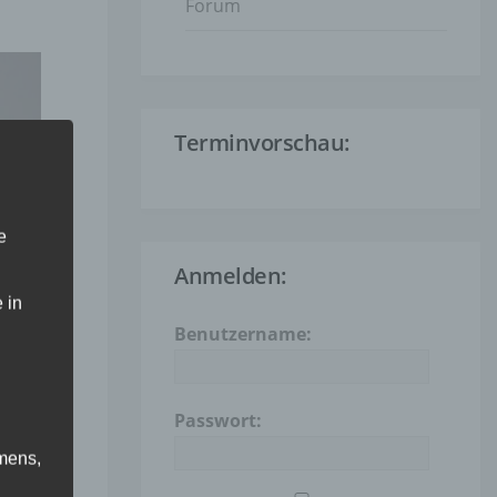
Forum
Terminvorschau:
e
Anmelden:
 in
Benutzername:
Passwort:
mens,