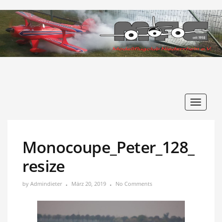
Toggle
navigat
Monocoupe_Peter_128_
resize
by
Admindieter
März 20, 2019
No Comments