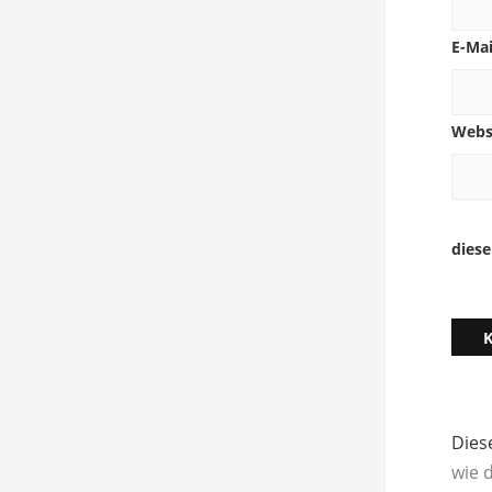
E-Ma
Webs
dies
Dies
wie 