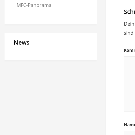
MFC-Panorama
Sch
Dein
sind
News
Kom
Nam