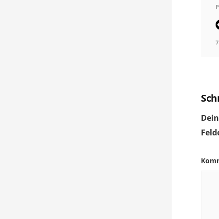
P
7
Sch
Dein
Feld
Kom