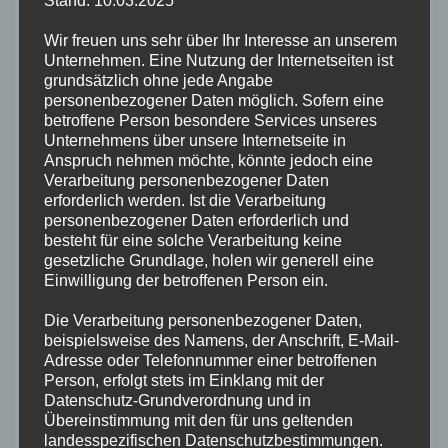
Deine E-Mail-Adresse wird nicht
Stand: 10.03.2025
veröffentlicht.
Erforderliche Felder
Wir freuen uns sehr über Ihr Interesse an unserem
sind mit
*
markiert
Unternehmen. Eine Nutzung der Internetseiten ist
grundsätzlich ohne jede Angabe
personenbezogener Daten möglich. Sofern eine
Kommentar
*
betroffene Person besondere Services unseres
Unternehmens über unsere Internetseite in
Anspruch nehmen möchte, könnte jedoch eine
Verarbeitung personenbezogener Daten
erforderlich werden. Ist die Verarbeitung
personenbezogener Daten erforderlich und
besteht für eine solche Verarbeitung keine
gesetzliche Grundlage, holen wir generell eine
Einwilligung der betroffenen Person ein.
Die Verarbeitung personenbezogener Daten,
beispielsweise des Namens, der Anschrift, E-Mail-
Adresse oder Telefonnummer einer betroffenen
Name
*
Person, erfolgt stets im Einklang mit der
Datenschutz-Grundverordnung und in
Übereinstimmung mit den für uns geltenden
landesspezifischen Datenschutzbestimmungen.
E-Mail-Adresse
*