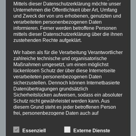
Mittels dieser Datenschutzerklärung möchte unser
Unternehmen die Öffentlichkeit über Art, Umfang
und Zweck der von uns erhobenen, genutzten und
Website
verarbeiteten personenbezogenen Daten
informieren. Ferner werden betroffene Personen
mittels dieser Datenschutzerklärung über die ihnen
zustehenden Rechte aufgeklärt.
Name, E-
Wir haben als für die Verarbeitung Verantwortlicher
Mail-Adresse und Website in diesem
zahlreiche technische und organisatorische
Browser für meinen nächsten Kommentar
Maßnahmen umgesetzt, um einen möglichst
lückenlosen Schutz der über diese Internetseite
speichern.
verarbeiteten personenbezogenen Daten
sicherzustellen. Dennoch können Internetbasierte
Datenübertragungen grundsätzlich
Sicherheitslücken aufweisen, sodass ein absoluter
Schutz nicht gewährleistet werden kann. Aus
diesem Grund steht es jeder betroffenen Person
frei, personenbezogene Daten auch auf
alternativen Wegen, beispielsweise telefonisch, an
uns zu übermitteln.
Diese Website verwendet Akismet,
Essenziell
Externe Dienste
um Spam zu reduzieren.
Erfahre, wie