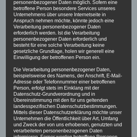
personenbezogener Daten möglich. Sofern eine
betroffene Person besondere Services unseres
Unternehmens über unsere Internetseite in
Anspruch nehmen möchte, könnte jedoch eine
Verarbeitung personenbezogener Daten
erforderlich werden. Ist die Verarbeitung
personenbezogener Daten erforderlich und
Name
*
besteht für eine solche Verarbeitung keine
gesetzliche Grundlage, holen wir generell eine
Einwilligung der betroffenen Person ein.
E-Mail-Adresse
*
Die Verarbeitung personenbezogener Daten,
beispielsweise des Namens, der Anschrift, E-Mail-
Adresse oder Telefonnummer einer betroffenen
Website
Person, erfolgt stets im Einklang mit der
Datenschutz-Grundverordnung und in
Übereinstimmung mit den für uns geltenden
landesspezifischen Datenschutzbestimmungen.
Name, E-
Mittels dieser Datenschutzerklärung möchte unser
Unternehmen die Öffentlichkeit über Art, Umfang
Mail-Adresse und Website in diesem
und Zweck der von uns erhobenen, genutzten und
Browser für meinen nächsten Kommentar
verarbeiteten personenbezogenen Daten
informieren. Ferner werden betroffene Personen