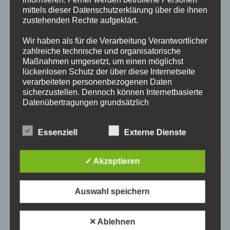
speichern.
mittels dieser Datenschutzerklärung über die ihnen
zustehenden Rechte aufgeklärt.
Wir haben als für die Verarbeitung Verantwortlicher
zahlreiche technische und organisatorische
Maßnahmen umgesetzt, um einen möglichst
lückenlosen Schutz der über diese Internetseite
verarbeiteten personenbezogenen Daten
Diese Website verwendet Akismet, um
sicherzustellen. Dennoch können Internetbasierte
Datenübertragungen grundsätzlich
Spam zu reduzieren.
Erfahre, wie deine
Sicherheitslücken aufweisen, sodass ein absoluter
Kommentardaten verarbeitet werden.
Schutz nicht gewährleistet werden kann. Aus
Essenziell
Externe Dienste
diesem Grund steht es jeder betroffenen Person
frei, personenbezogene Daten auch auf
alternativen Wegen, beispielsweise telefonisch, an
✓ Akzeptieren
uns zu übermitteln.
Mitgliederbereich
Begriffsbestimmungen
Auswahl speichern
Forum
Die Datenschutzerklärung beruht auf den
Begrifflichkeiten, die durch den Europäischen
Richtlinien- und Verordnungsgeber beim Erlass
✕ Ablehnen
der Datenschutz-Grundverordnung (DS-GVO)